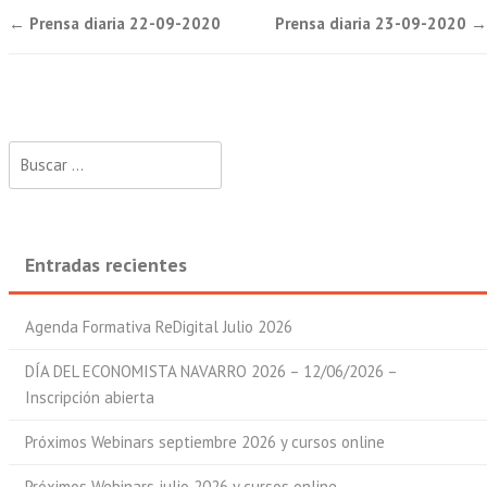
Post
←
Prensa diaria 22-09-2020
Prensa diaria 23-09-2020
→
navigation
Buscar:
Entradas recientes
Agenda Formativa ReDigital Julio 2026
DÍA DEL ECONOMISTA NAVARRO 2026 – 12/06/2026 –
Inscripción abierta
Próximos Webinars septiembre 2026 y cursos online
Próximos Webinars julio 2026 y cursos online