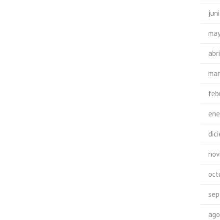
jun
may
abr
mar
feb
ene
dic
nov
oct
sep
ago