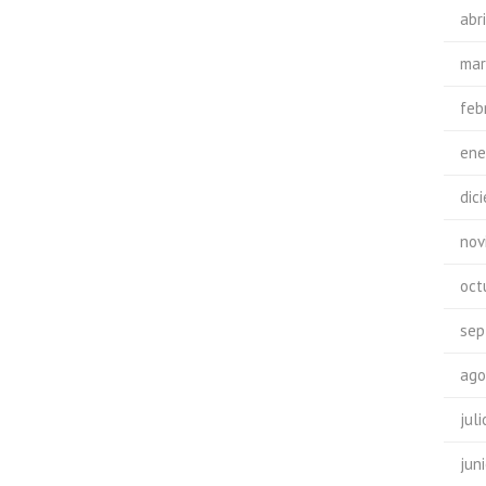
abr
mar
feb
ene
dic
nov
oct
sep
ago
jul
jun