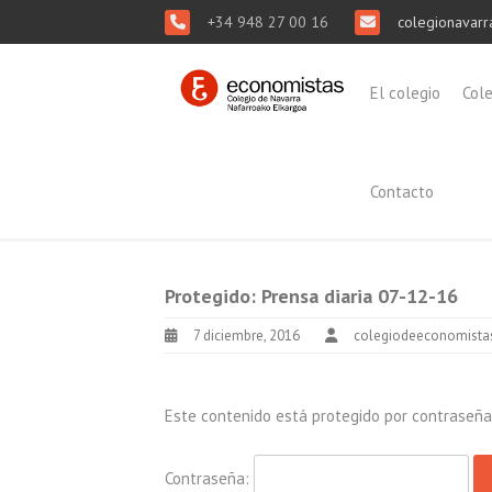
+34 948 27 00 16
colegionavarr
El colegio
Col
Contacto
Protegido: Prensa diaria 07-12-16
7 diciembre, 2016
colegiodeeconomista
Este contenido está protegido por contraseña. 
Contraseña: