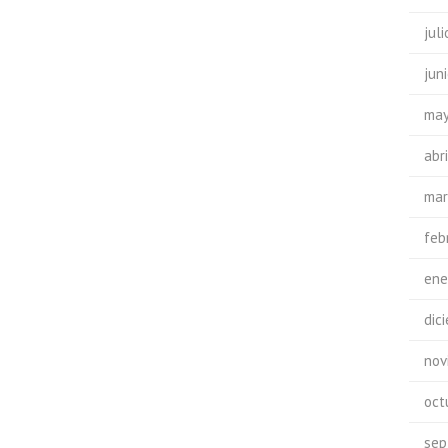
jul
jun
may
abr
mar
feb
ene
dic
nov
oct
sep