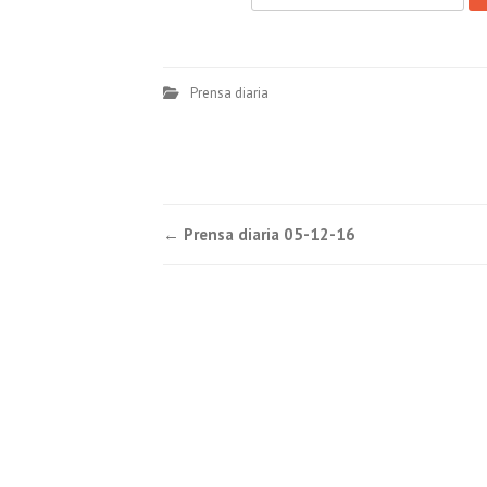
Prensa diaria
Post
←
Prensa diaria 05-12-16
navigation