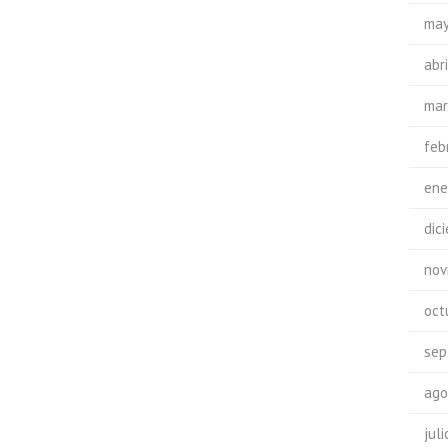
may
abr
mar
feb
ene
dic
nov
oct
sep
ago
jul