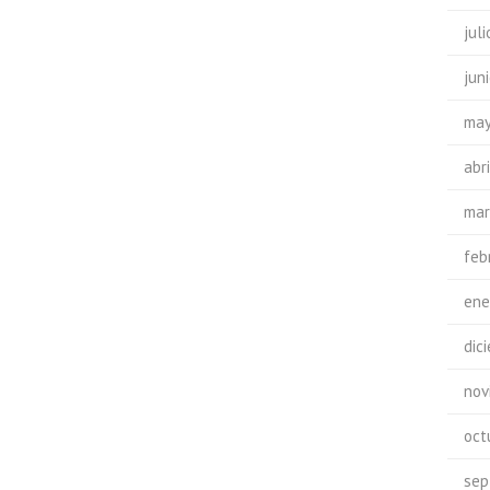
jul
jun
may
abr
mar
feb
ene
dic
nov
oct
sep