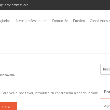
a@economistas.org
egiados
Áreas profesionales
Formación
Empleo
Canal ético 
Buscar
sdenavarra
En
Para verlo, por favor, introduce tu contraseña a continuación:
Age