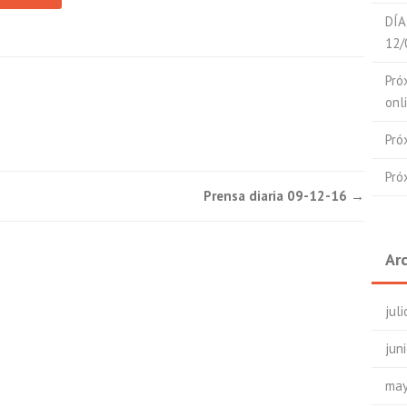
DÍA
12/
Pró
onl
Pró
Pró
Prensa diaria 09-12-16
→
Ar
jul
jun
may