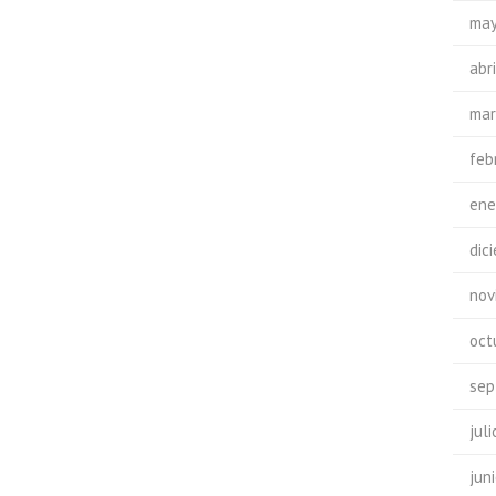
may
abr
mar
feb
ene
dic
nov
oct
sep
jul
jun