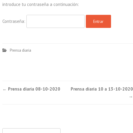
introduce tu contraseña a continuación:
Contraseña:
Prensa diaria
Post
←
Prensa diaria 08-10-2020
Prensa diaria 10 a 13-10-2020
navigation
→
Buscar: