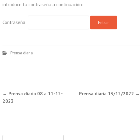
introduce tu contraseña a continuación:
Contraseña:
Prensa diaria
Post
←
Prensa diaria 08 a 11-12-
Prensa diaria 13/12/2022
→
navigation
2023
Buscar: