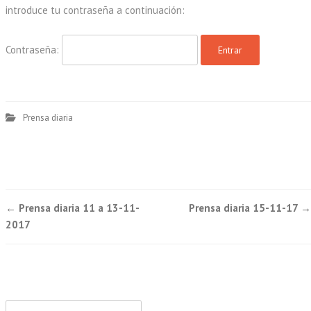
introduce tu contraseña a continuación:
Contraseña:
Prensa diaria
Post
←
Prensa diaria 11 a 13-11-
Prensa diaria 15-11-17
→
navigation
2017
Buscar: