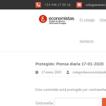
+34 948 27 00 16
colegionavarr
El colegio
Col
Contacto
Protegido: Prensa diaria 17-01-2020
17 enero, 2020
colegiodeeconomistasd
Este contenido está protegido por contraseña. 
Contraseña: