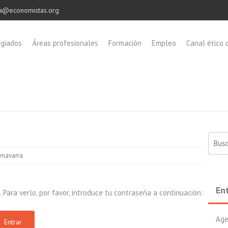
a@economistas.org
egiados
Áreas profesionales
Formación
Empleo
Canal ético 
Buscar
enavarra
En
Para verlo, por favor, introduce tu contraseña a continuación:
Age