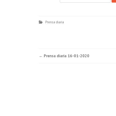
Prensa diaria
Post
←
Prensa diaria 16-01-2020
navigation