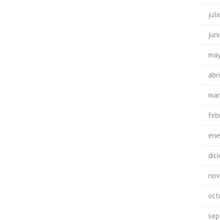
jul
jun
may
abr
mar
feb
ene
dic
nov
oct
sep