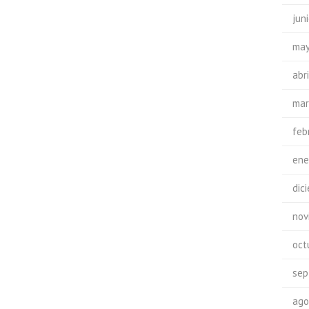
jun
may
abr
mar
feb
ene
dic
nov
oct
sep
ago