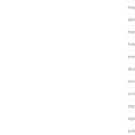
may
abr
mar
feb
ene
dic
nov
oct
sep
ago
jul