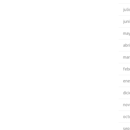
jul
jun
may
abr
mar
feb
ene
dic
nov
oct
sep