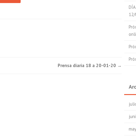
DÍA
12/
Pró
onl
Pró
Pró
Prensa diaria 18 a 20-01-20
→
Ar
jul
jun
may