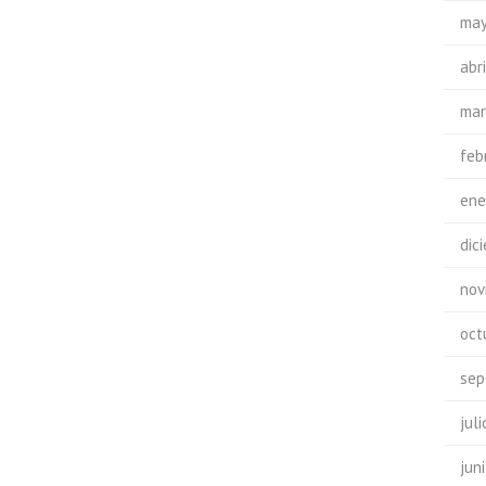
may
abr
mar
feb
ene
dic
nov
oct
sep
jul
jun