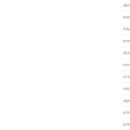
abr
mar
feb
ene
dic
nov
oct
sep
ago
jul
jun