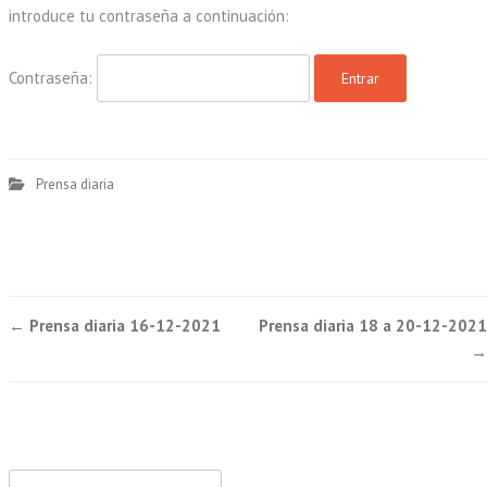
introduce tu contraseña a continuación:
Contraseña:
Prensa diaria
Post
←
Prensa diaria 16-12-2021
Prensa diaria 18 a 20-12-2021
navigation
→
Buscar: