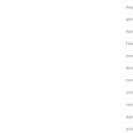
may
abr
mar
feb
ene
dic
nov
oct
sep
ago
jul