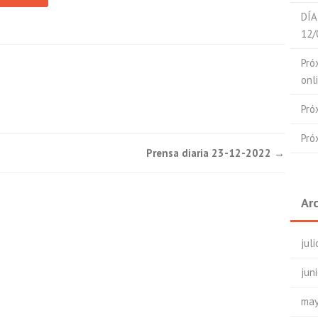
DÍA
12/
Pró
onl
Pró
Pró
Prensa diaria 23-12-2022
→
Ar
jul
jun
may