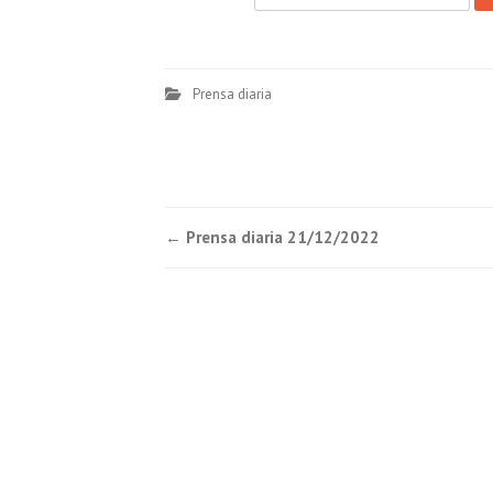
Prensa diaria
Post
←
Prensa diaria 21/12/2022
navigation