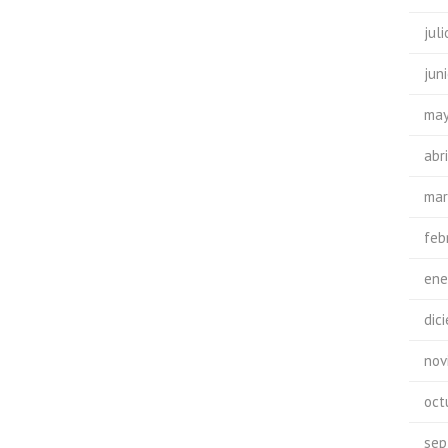
jul
jun
may
abr
mar
feb
ene
dic
nov
oct
sep