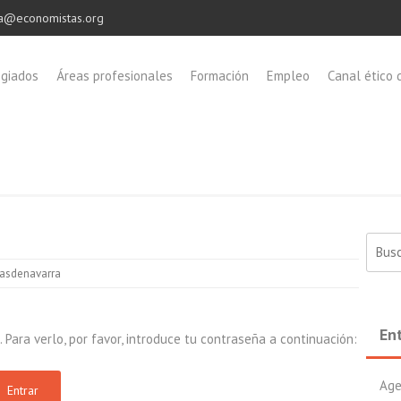
a@economistas.org
egiados
Áreas profesionales
Formación
Empleo
Canal ético 
Buscar
asdenavarra
En
Para verlo, por favor, introduce tu contraseña a continuación:
Age