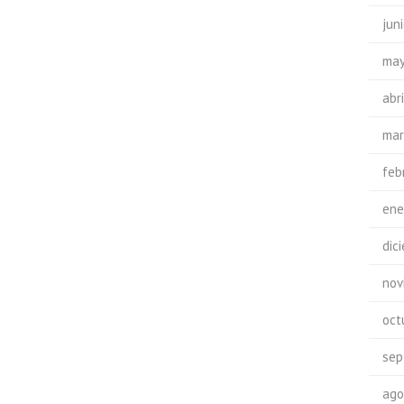
jun
may
abr
mar
feb
ene
dic
nov
oct
sep
ago