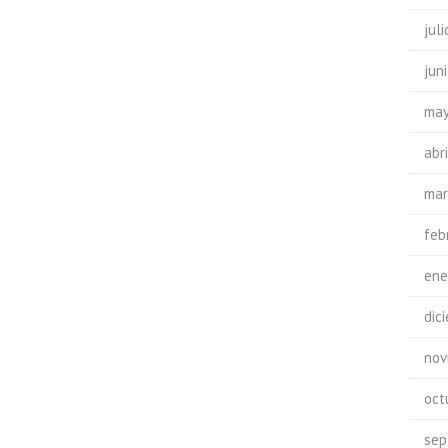
jul
jun
may
abr
mar
feb
ene
dic
nov
oct
sep