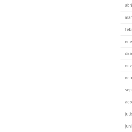
abr
mar
feb
ene
dic
nov
oct
sep
ago
jul
jun