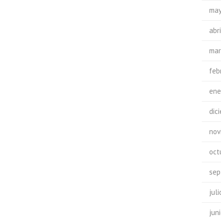
may
abr
mar
feb
ene
dic
nov
oct
sep
jul
jun