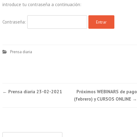
introduce tu contraseña a continuación:
Contraseña:
Prensa diaria
Post
←
Prensa diaria 23-02-2021
Próximos WEBINARS de pago
navigation
(febrero) y CURSOS ONLINE
→
Buscar: