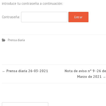
introduce tu contraseña a continuación:
Contraseña:
Prensa diaria
Post
←
Prensa diaria 26-03-2021
Nota de aviso nº 9 -26 de
navigation
Marzo de 2021
→
Buscar: