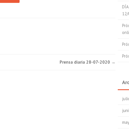
DÍA
12/
Pró
onl
Pró
Pró
Prensa diaria 28-07-2020
→
Ar
jul
jun
may