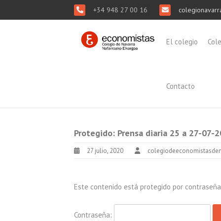
+34 948 27 00 16
colegionavarr
El colegio
Col
Contacto
Protegido: Prensa diaria 25 a 27-07-
27 julio, 2020
colegiodeeconomistasden
Este contenido está protegido por contraseña. 
Contraseña: