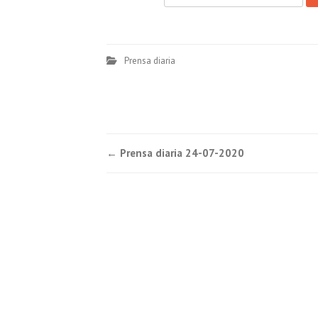
Prensa diaria
Post
←
Prensa diaria 24-07-2020
navigation