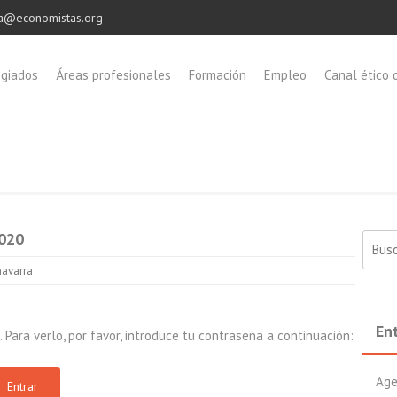
a@economistas.org
egiados
Áreas profesionales
Formación
Empleo
Canal ético 
2020
Buscar
avarra
En
Para verlo, por favor, introduce tu contraseña a continuación:
Age