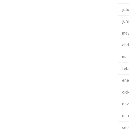
jul
jun
may
abr
mar
feb
ene
dic
nov
oct
sep