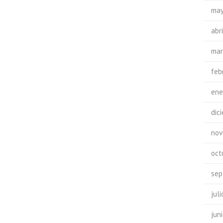
may
abr
mar
feb
ene
dic
nov
oct
sep
jul
jun