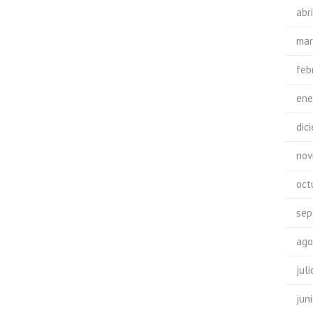
abr
mar
feb
ene
dic
nov
oct
sep
ago
jul
jun