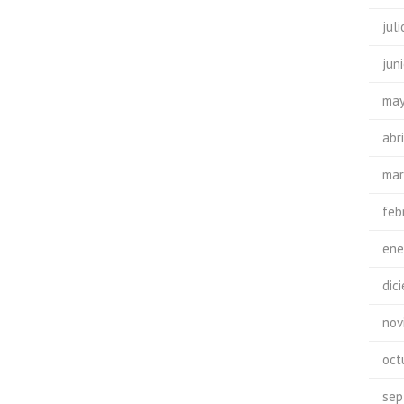
jul
jun
may
abr
mar
feb
ene
dic
nov
oct
sep