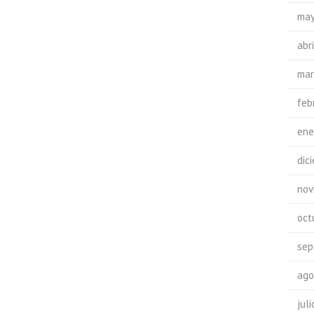
may
abr
mar
feb
ene
dic
nov
oct
sep
ago
jul