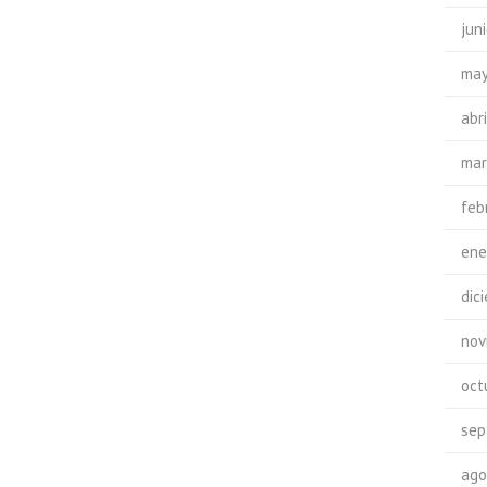
jun
may
abr
mar
feb
ene
dic
nov
oct
sep
ago