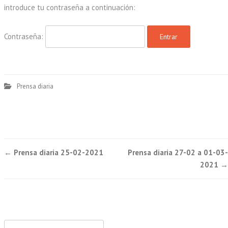
introduce tu contraseña a continuación:
Contraseña:
Prensa diaria
Post
←
Prensa diaria 25-02-2021
Prensa diaria 27-02 a 01-03-
navigation
2021
→
Buscar: