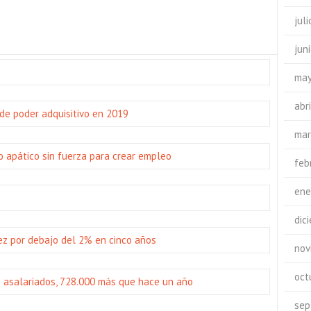
jul
jun
may
abr
de poder adquisitivo en 2019
mar
o apático sin fuerza para crear empleo
feb
ene
dic
ez por debajo del 2% en cinco años
nov
oct
e asalariados, 728.000 más que hace un año
sep