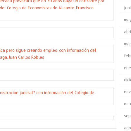
década provocará que en 30 años haya un cotizante por
del Colegio de Economistas de Alicante, Francisco
jun
may
abr
mar
a pero sigue creando empleo, con información del
feb
aga, Juan Carlos Robles
ene
dic
nov
stración judicial? con información del Colegio de
oct
sep
ago