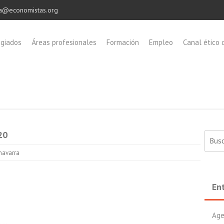
a@economistas.org
egiados
Áreas profesionales
Formación
Empleo
Canal ético 
20
Buscar
navarra
En
Age