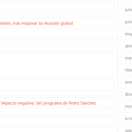
jul
jun
lenio, tras esquivar la recesión global
may
abr
mar
feb
ene
dic
 “impacto negativo” del programa de Pedro Sánchez
nov
oct
sep