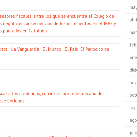
may
sesores fiscales, entre los que se encuentra el Colegio de
abr
s negativas consecuencias de los incrementos en el IRPF y
es pactados en Cataluña
mar
feb
ista
La Vanguardia
El Mundo
El País
El Periódico de
ene
dic
nov
cal a los dividendos, con información del decano del
oct
José Enríquez
sep
ago
jul