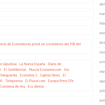
abr
mar
feb
ene
dic
neral de Economistas prevé un crecimiento del PIB del
nov
oct
de Gipuzkoa
La Nueva España
Diario de
m
El Confidencial
Murcia Economía.com
Voz
sep
 Vanguardia
Economía 3
Capital News
El
XI
Teleprensa
El Plural.com
Europa Press
Efe
ago
Economía de Hoy
Eco dixital
jul
jun