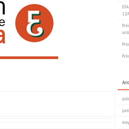
DÍA
12/
Pró
onl
Pró
Pró
Ar
jul
jun
may