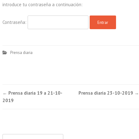
introduce tu contraseña a continuación:
Contraseña:
Prensa diaria
Post
←
Prensa diaria 19 a 21-10-
Prensa diaria 23-10-2019
→
navigation
2019
Buscar: