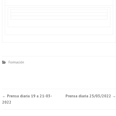
Formación
Post
←
Prensa diaria 19 a 21-03-
Prensa diaria 25/03/2022
→
navigation
2022