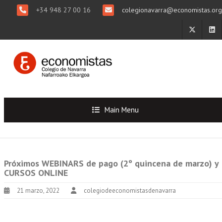
+34 948 27 00 16
colegionavarra@economistas.org
Main Menu
Próximos WEBINARS de pago (2º quincena de marzo) y
CURSOS ONLINE
21 marzo, 2022
colegiodeeconomistasdenavarra