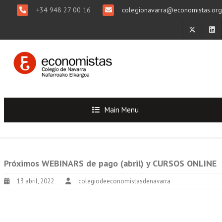
+34 948 27 00 16
colegionavarra@economistas.org
Main Menu
Próximos WEBINARS de pago (abril) y CURSOS ONLINE
13 abril, 2022
colegiodeeconomistasdenavarra