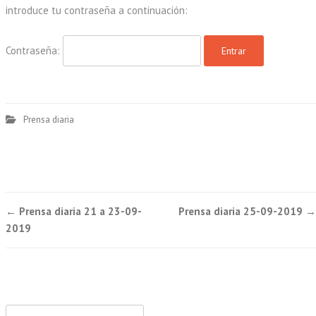
introduce tu contraseña a continuación:
Contraseña:
Prensa diaria
Post
←
Prensa diaria 21 a 23-09-
Prensa diaria 25-09-2019
→
navigation
2019
Buscar: